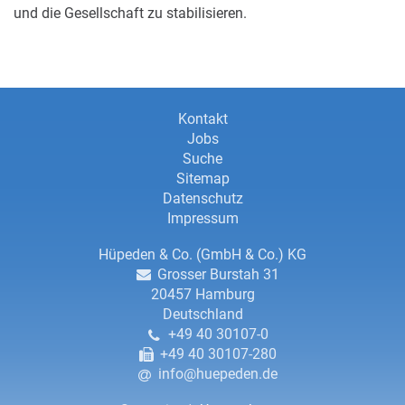
und die Gesellschaft zu stabilisieren.
Informationen
Informationen
Kontakt
Jobs
zu
zu
Suche
dieser
Sitemap
dieser
Webseite
Datenschutz
Webseite
Impressum
sowie
Kontaktdaten
Hüpeden & Co. (GmbH & Co.) KG
Grosser Burstah 31
Kontaktdaten
20457
Hamburg
Deutschland
und
+49 40 30107-0
Informationen
+49 40 30107-280
info@huepeden.de
zum